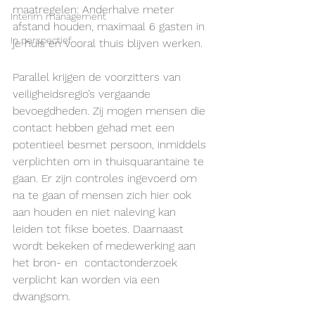
maatregelen: Anderhalve meter 
Interim management
afstand houden, maximaal 6 gasten in 
In perspectief
je huis en vooral thuis blijven werken. 
Parallel krijgen de voorzitters van 
veiligheidsregio’s vergaande 
bevoegdheden. Zij mogen mensen die 
contact hebben gehad met een 
potentieel besmet persoon, inmiddels 
verplichten om in thuisquarantaine te 
gaan. Er zijn controles ingevoerd om 
na te gaan of mensen zich hier ook 
aan houden en niet naleving kan 
leiden tot fikse boetes. Daarnaast 
wordt bekeken of medewerking aan 
het bron- en  contactonderzoek 
verplicht kan worden via een 
dwangsom. 